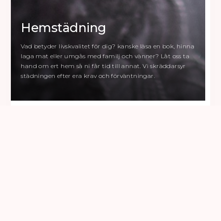
Hemstädning
Vad betyder livskvalitet för dig? kanske läsa en bok, hinna
laga mat eller umgås med familj och vänner? Låt oss ta
hand om ert hem så ni får tid till annat. Vi skräddarsyr
städningen efter era krav och förväntningar.